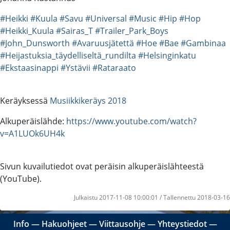
#Heikki
#Kuula
#Savu
#Universal
#Music
#Hip
#Hop
#Heikki_Kuula
#Sairas_T
#Trailer_Park_Boys
#John_Dunsworth
#Avaruusjätettä
#Hoe
#Bae
#Gambinaa
#Heijastuksia_täydelliseltä_rundilta
#Helsinginkatu
#Ekstaasinappi
#Ystävii
#Rataraato
Keräyksessä
Musiikkikeräys 2018
Alkuperäislähde:
https://www.youtube.com/watch?
v=A1LUOk6UH4k
Sivun kuvailutiedot ovat peräisin alkuperäislähteestä
(YouTube).
Julkaistu 2017-11-08 10:00:01 / Tallennettu 2018-03-16
Info
―
Hakuohjeet
―
Viittausohje
―
Yhteystiedot
―