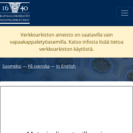
Verkkoarkiston aineisto on saatavilla vain
vapaakappaletyöasemilla. Katso
infosta
lisää tietoa
verkkoarkiston käytöstä.
Suomeksi
―
På svenska
―
In English