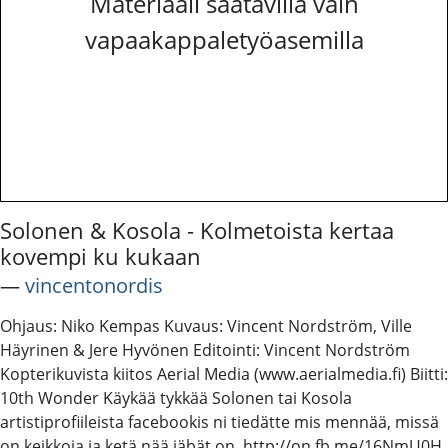
Materiaali saatavilla vain
vapaakappaletyöasemilla
Solonen & Kosola - Kolmetoista kertaa
kovempi ku kukaan
―
vincentonordis
Ohjaus: Niko Kempas Kuvaus: Vincent Nordström, Ville
Häyrinen & Jere Hyvönen Editointi: Vincent Nordström
Kopterikuvista kiitos Aerial Media (www.aerialmedia.fi) Biitti:
10th Wonder Käykää tykkää Solonen tai Kosola
artistiprofiileista facebookis ni tiedätte mis mennää, missä
on keikkoja ja ketä nää jäbät on. http://on.fb.me/16NmU0H