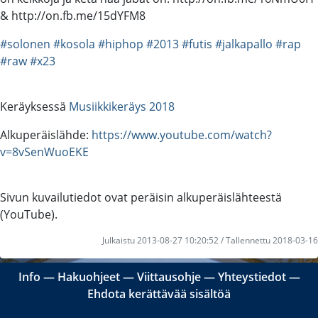
& http://on.fb.me/15dYFM8
#solonen
#kosola
#hiphop
#2013
#futis
#jalkapallo
#rap
#raw
#x23
Keräyksessä
Musiikkikeräys 2018
Alkuperäislähde:
https://www.youtube.com/watch?
v=8vSenWuoEKE
Sivun kuvailutiedot ovat peräisin alkuperäislähteestä
(YouTube).
Julkaistu 2013-08-27 10:20:52 / Tallennettu 2018-03-16
Info
―
Hakuohjeet
―
Viittausohje
―
Yhteystiedot
―
Ehdota kerättävää sisältöä