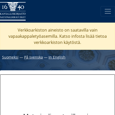
Verkkoarkiston aineisto on saatavilla vain
vapaakappaletyöasemilla. Katso
infosta
lisää tietoa
verkkoarkiston käytöstä.
Suomeksi
―
På svenska
―
In English