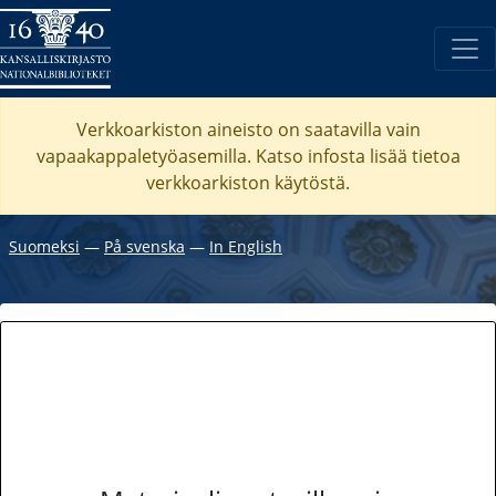
Verkkoarkiston aineisto on saatavilla vain
vapaakappaletyöasemilla. Katso
infosta
lisää tietoa
verkkoarkiston käytöstä.
Suomeksi
―
På svenska
―
In English