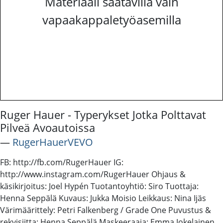
Materiaali saatavilla vain
vapaakappaletyöasemilla
Ruger Hauer - Typerykset Jotka Polttavat
Pilveä Avoautoissa
―
RugerHauerVEVO
FB: http://fb.com/RugerHauer IG:
http://www.instagram.com/RugerHauer Ohjaus &
käsikirjoitus: Joel Hypén Tuotantoyhtiö: Siro Tuottaja:
Henna Seppälä Kuvaus: Jukka Moisio Leikkaus: Nina Ijäs
Värimäärittely: Petri Falkenberg / Grade One Puvustus &
rekvisiitta: Henna Seppälä Maskeeraaja: Emma Jokelainen