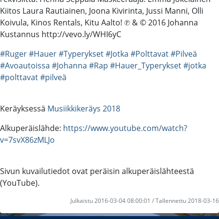
Kiitos Laura Rautiainen, Joona Kivirinta, Jussi Manni, Olli
Koivula, Kinos Rentals, Kitu Aalto! ℗ & © 2016 Johanna
Kustannus http://vevo.ly/WHI6yC
#Ruger
#Hauer
#Typerykset
#Jotka
#Polttavat
#Pilveä
#Avoautoissa
#Johanna
#Rap
#Hauer_Typerykset
#jotka
#polttavat
#pilveä
Keräyksessä
Musiikkikeräys 2018
Alkuperäislähde:
https://www.youtube.com/watch?
v=7svX86zMLJo
Sivun kuvailutiedot ovat peräisin alkuperäislähteestä
(YouTube).
Julkaistu 2016-03-04 08:00:01 / Tallennettu 2018-03-16