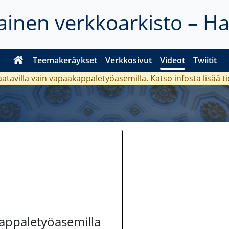
inen verkkoarkisto – H
Teemakeräykset
Verkkosivut
Videot
Twiitit
aatavilla vain vapaakappaletyöasemilla. Katso
infosta
lisää t
kappaletyöasemilla