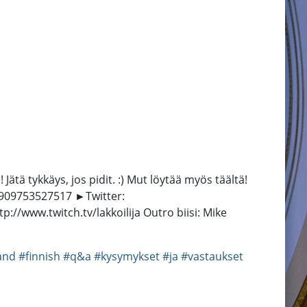
ä tykkäys, jos pidit. :) Mut löytää myös täältä!
5909753527517 ►Twitter:
//www.twitch.tv/lakkoilija Outro biisi: Mike
and
#finnish
#q&a
#kysymykset
#ja
#vastaukset