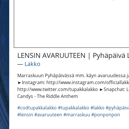
LENSIN AVARUUTEEN | Pyhäpäivä L
―
Lakko
Marraskuun Pyhäpäivässä mm. käyn avaruudessa ja rea
►Instagram: http://www.instagram.com/officialla
http://www.twitter.com/tupakkalakko ►Snapchat: Lakk
Candys - The Riddle Anthem
#codtupakkalakko
#tupakkalakko
#lakko
#pyhäpäiv
#lensin
#avaruuteen
#marraskuu
#ponponpon