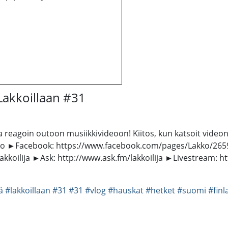
akkoillaan #31
goin outoon musiikkivideoon! Kiitos, kun katsoit videon! Jät
kko ►Facebook: https://www.facebook.com/pages/Lakko/26
oilija ►Ask: http://www.ask.fm/lakkoilija ►Livestream: http:
ä
#lakkoillaan
#31
#31
#vlog
#hauskat
#hetket
#suomi
#finl