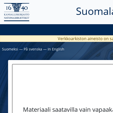
Suomala
Verkkoarkiston aineisto on s
Suomeksi
―
På svenska
―
In English
Materiaali saatavilla vain vapaa