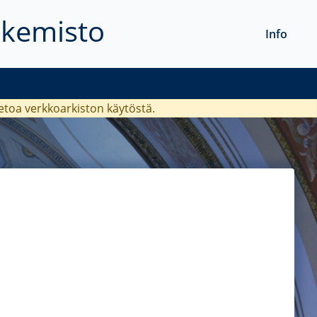
akemisto
Info
ietoa verkkoarkiston käytöstä.