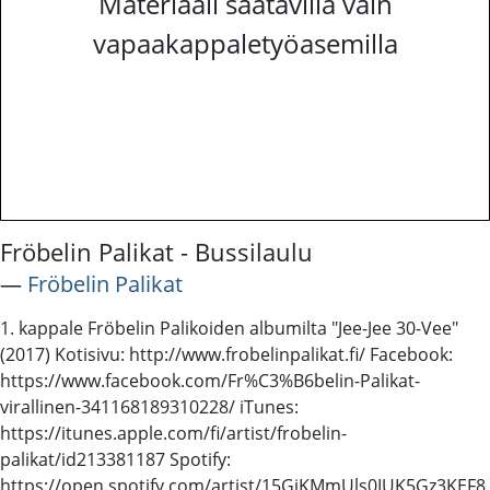
Materiaali saatavilla vain
vapaakappaletyöasemilla
Fröbelin Palikat - Bussilaulu
―
Fröbelin Palikat
1. kappale Fröbelin Palikoiden albumilta "Jee-Jee 30-Vee"
(2017) Kotisivu: http://www.frobelinpalikat.fi/ Facebook:
https://www.facebook.com/Fr%C3%B6belin-Palikat-
virallinen-341168189310228/ iTunes:
https://itunes.apple.com/fi/artist/frobelin-
palikat/id213381187 Spotify:
https://open.spotify.com/artist/15GjKMmUls0IUK5Gz3KEF8