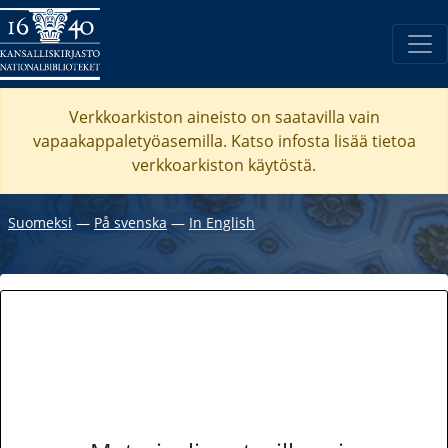
Verkkoarkiston aineisto on saatavilla vain
vapaakappaletyöasemilla. Katso
infosta
lisää tietoa
verkkoarkiston käytöstä.
Suomeksi
―
På svenska
―
In English