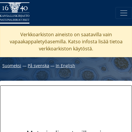
Verkkoarkiston aineisto on saatavilla vain
vapaakappaletyöasemilla. Katso
infosta
lisää tietoa
verkkoarkiston käytöstä.
Suomeksi
―
På svenska
―
In English