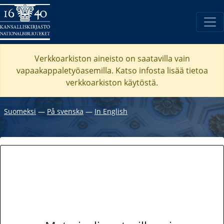
Verkkoarkiston aineisto on saatavilla vain
vapaakappaletyöasemilla. Katso
infosta
lisää tietoa
verkkoarkiston käytöstä.
Suomeksi
―
På svenska
―
In English