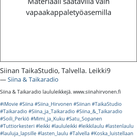
Materiaali saatavilla vain
vapaakappaletyöasemilla
Siinan TaikaStudio, Talvella. Leikki9
―
Siina & Taikaradio
Siina & Taikaradio laululeikkejä. www.siinahirvonen.fi
#iMovie
#Siina
#Siina_Hirvonen
#Siinan
#TaikaStudio
#Taikaradio
#Siina_ja_Taikaradio
#Siina_&_Taikaradio
#Soili_Perkiö
#Mimi_ja_Kuku
#Satu_Sopanen
#Tuttiorkesteri
#leikki
#laululeikki
#leikkilaulu
#lastenlaulu
#lauluja_lapsille
#lasten_laulu
#Talvella
#Koska_luistellaan