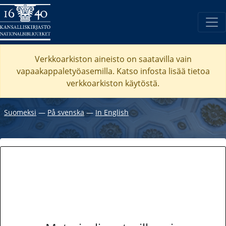
Verkkoarkiston aineisto on saatavilla vain
vapaakappaletyöasemilla. Katso
infosta
lisää tietoa
verkkoarkiston käytöstä.
Suomeksi
―
På svenska
―
In English