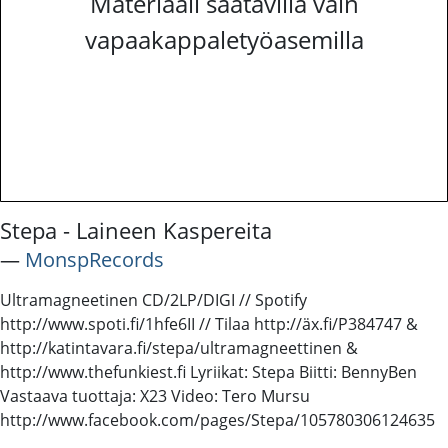
Materiaali saatavilla vain
vapaakappaletyöasemilla
Stepa - Laineen Kaspereita
―
MonspRecords
Ultramagneetinen CD/2LP/DIGI // Spotify
http://www.spoti.fi/1hfe6II // Tilaa http://äx.fi/P384747 &
http://katintavara.fi/stepa/ultramagneettinen &
http://www.thefunkiest.fi Lyriikat: Stepa Biitti: BennyBen
Vastaava tuottaja: X23 Video: Tero Mursu
http://www.facebook.com/pages/Stepa/105780306124635