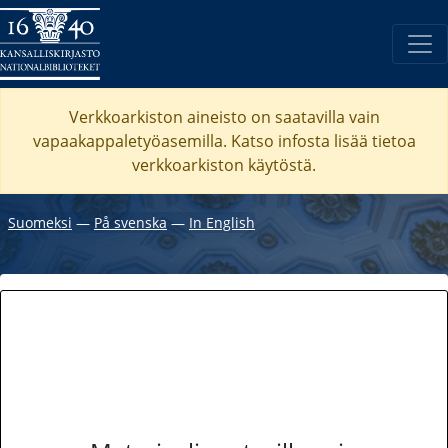
Verkkoarkiston aineisto on saatavilla vain
vapaakappaletyöasemilla. Katso
infosta
lisää tietoa
verkkoarkiston käytöstä.
Suomeksi
―
På svenska
―
In English