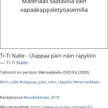
Materiaali saatavilla vain
vapaakappaletyöasemilla
Ti-Ti Nalle - Ulappaa päin näin räpylöin
―
Ti-Ti Nalle
Taltiointi on peräisin Meriseikkailu-DVD:ltä (2009).
#ti-ti_nalle
#ulappaa_päin_näin_räpylöin
#meriseikkailu
Keräyksessä
Musiikkikeräys 2018
Alkuperäislähde:
https://www.youtube.com/watch?