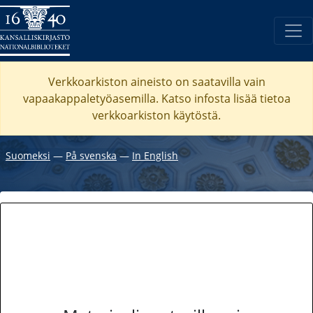
Verkkoarkiston aineisto on saatavilla vain
vapaakappaletyöasemilla. Katso
infosta
lisää tietoa
verkkoarkiston käytöstä.
Suomeksi
―
På svenska
―
In English