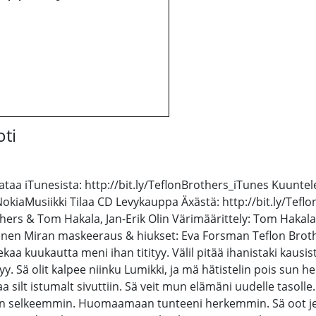
oti
aa iTunesista: http://bit.ly/TeflonBrothers_iTunes Kuuntele 
_NokiaMusiikki Tilaa CD Levykauppa Äxästä: http://bit.ly/Te
others & Tom Hakala, Jan-Erik Olin Värimäärittely: Tom Hakal
inen Miran maskeeraus & hiukset: Eva Forsman Teflon Brothe
a kuukautta meni ihan titityy. Välil pitää ihanistaki kausis
äytyy. Sä olit kalpee niinku Lumikki, ja mä hätistelin pois sun
aa silt istumalt sivuttiin. Sä veit mun elämäni uudelle tasol
n selkeemmin. Huomaamaan tunteeni herkemmin. Sä oot jee j