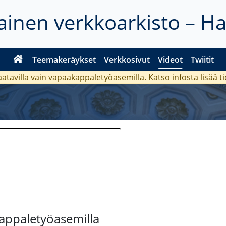
inen verkkoarkisto – H
Teemakeräykset
Verkkosivut
Videot
Twiitit
aatavilla vain vapaakappaletyöasemilla. Katso
infosta
lisää t
kappaletyöasemilla