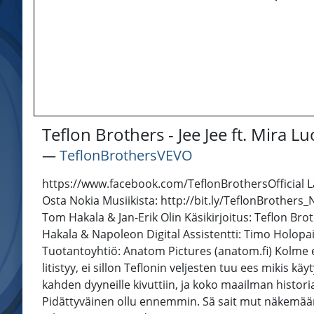
Teflon Brothers - Jee Jee ft. Mira Lu
―
TeflonBrothersVEVO
https://www.facebook.com/TeflonBrothersOfficial Lat
Osta Nokia Musiikista: http://bit.ly/TeflonBrothers
Tom Hakala & Jan-Erik Olin Käsikirjoitus: Teflon Br
Hakala & Napoleon Digital Assistentti: Timo Holopa
Tuotantoyhtiö: Anatom Pictures (anatom.fi) Kolme eka
litistyy, ei sillon Teflonin veljesten tuu ees mikis k
kahden dyyneille kivuttiin, ja koko maailman histori
Pidättyväinen ollu ennemmin. Sä sait mut näkemää