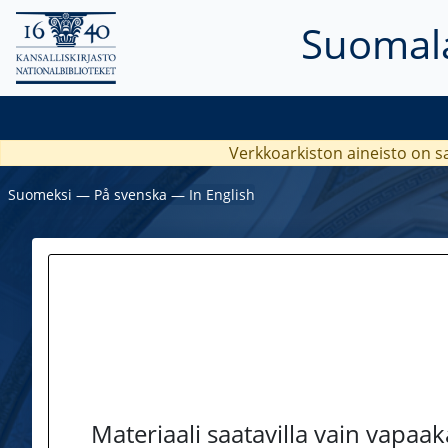
Suomala
Verkkoarkiston aineisto on s
Suomeksi
―
På svenska
―
In English
Materiaali saatavilla vain vapaa