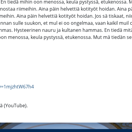
e. En tiedä mihin oon menossa, keula pystyssä, etukenossa. Mu
nostaa riimeihin. Aina päin helvettiä kotityöt hoidan. Aina p
meihin. Aina päin helvettiä kotityöt hoidan. Jos sä tiskaat, ni
 annan sulle suukon, et mul ei oo ongelmaa, vaan kaikil muil 
gammas. Hysteerinen nauru ja kultanen hammas. En tiedä mit
n oon menossa, keula pystyssä, etukenossa. Mut mä tiedän sen,
?v=1mjzhtW67h4
tä (YouTube).