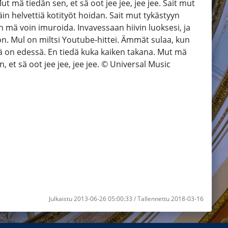
t mä tiedän sen, et sä oot jee jee, jee jee. Sait mut
äin helvettiä kotityöt hoidan. Sait mut tykästyyn
in mä voin imuroida. Invavessaan hiivin luoksesi, ja
on. Mul on miltsi Youtube-hittei. Ämmät sulaa, kun
ä on edessä. En tiedä kuka kaiken takana. Mut mä
 et sä oot jee jee, jee jee. © Universal Music
Julkaistu 2013-06-26 05:00:33 / Tallennettu 2018-03-16