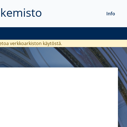
akemisto
Info
ietoa verkkoarkiston käytöstä.