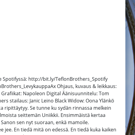
Spotifyssä: http://bit.ly/TeflonBrothers_Spotify
flonBrothers_LevykauppaAx Ohjaus, kuvaus & leikkaus:
a Grafiikat: Napoleon Digital Äänisuunnitelu: Tom
rs stailaus: Janic Leino Black Widow: Oona Ylänkö
ta ripittäytyy. Se tunne ku sydän rinnassa melkein
 helmoista seittemän Uniikkii. Ensimmäistä kertaa
le. Sanon sen nyt suoraan, enkä mamoile.
ee. En tiedä mitä on edessä. En tiedä kuka kaiken