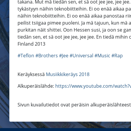
takana. Mut mä tiedän sen, et sä oot jee jee, jee je
tykästyyn näihin teknobiitteihin. Ei oo enää aikaa pa
näihin teknobiitteihin. Ei oo enää aikaa panostaa rii
peilist tsiigaa pimee puoleni. Ja mä tajuun, kun mä
purkitan näit shittei. Oon Hessen susi, ja oon se 
tiedän sen, et sä oot jee jee, jee jee. En tiedä mihi
Finland 2013
#Teflon
#Brothers
#Jee
#Universal
#Music
#Rap
Keräyksessä
Musiikkikeräys 2018
Alkuperäislähde:
https://www.youtube.com/watch
Sivun kuvailutiedot ovat peräisin alkuperäislähtees