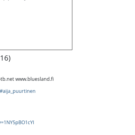
16)
tb.net www.bluesland.fi
#aija_puurtinen
?v=1NY5pBO1cYI