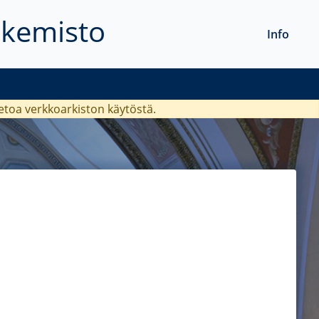
akemisto
Info
ietoa verkkoarkiston käytöstä.