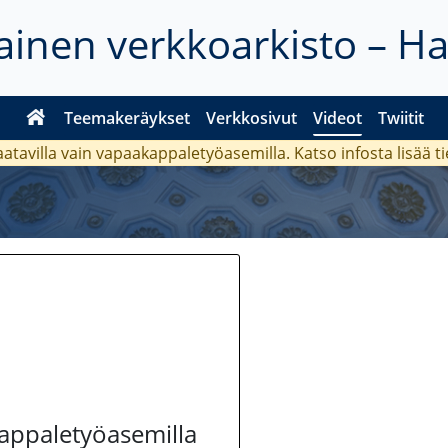
inen verkkoarkisto – H
Teemakeräykset
Verkkosivut
Videot
Twiitit
aatavilla vain vapaakappaletyöasemilla. Katso
infosta
lisää t
kappaletyöasemilla