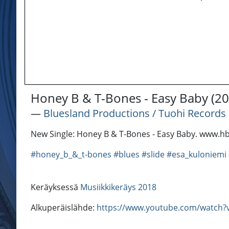
Honey B & T-Bones - Easy Baby (20
―
Bluesland Productions / Tuohi Records
New Single: Honey B & T-Bones - Easy Baby. www.hb
#honey_b_&_t-bones
#blues
#slide
#esa_kuloniemi
Keräyksessä
Musiikkikeräys 2018
Alkuperäislähde:
https://www.youtube.com/watch