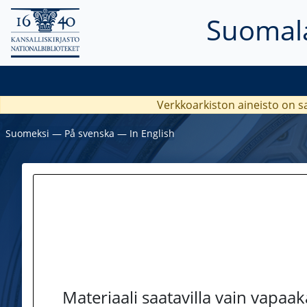
Suomala
Verkkoarkiston aineisto on s
Suomeksi
―
På svenska
―
In English
Materiaali saatavilla vain vapaa