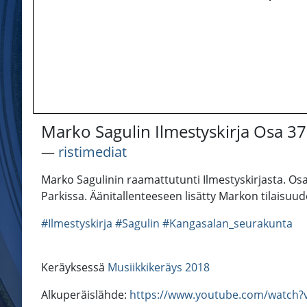
Marko Sagulin Ilmestyskirja Osa 37
―
ristimediat
Marko Sagulinin raamattutunti Ilmestyskirjasta. Os
Parkissa. Äänitallenteeseen lisätty Markon tilaisuu
#Ilmestyskirja
#Sagulin
#Kangasalan_seurakunta
Keräyksessä
Musiikkikeräys 2018
Alkuperäislähde:
https://www.youtube.com/watch