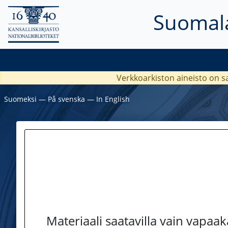
Suomala
Verkkoarkiston aineisto on s
Suomeksi
―
På svenska
―
In English
Materiaali saatavilla vain vapaa