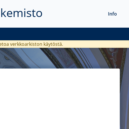
akemisto
Info
ietoa verkkoarkiston käytöstä.