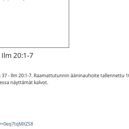
 Ilm 20:1-7
a 37 - Ilm 20:1-7. Raamattutunnin ääninauhoite tallennettu
dessa näyttämät kalvot.
?v=0eq7tqMXZS8