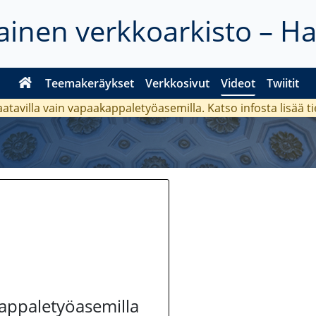
inen verkkoarkisto – H
Teemakeräykset
Verkkosivut
Videot
Twiitit
aatavilla vain vapaakappaletyöasemilla. Katso
infosta
lisää t
kappaletyöasemilla