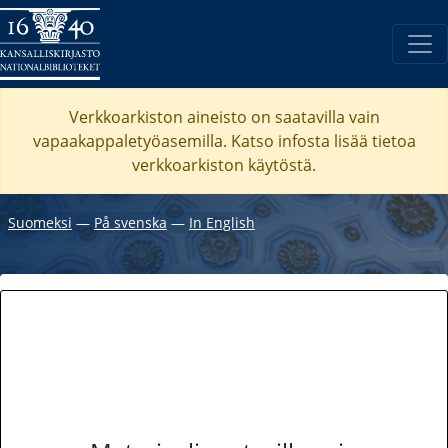
Verkkoarkiston aineisto on saatavilla vain
vapaakappaletyöasemilla. Katso
infosta
lisää tietoa
verkkoarkiston käytöstä.
Suomeksi
―
På svenska
―
In English