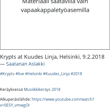
Materiaali saatavilla vain
vapaakappaletyöasemilla
Krypts at Kuudes Linja, Helsinki, 9.2.2018
―
Saatanan Aslakki
#Krypts
#live
#Helsinki
#Kuudes_Linja
#2018
Keräyksessä
Musiikkikeräys 2018
Alkuperäislähde:
https://www.youtube.com/watch?
v=0ESY_vmwgOI