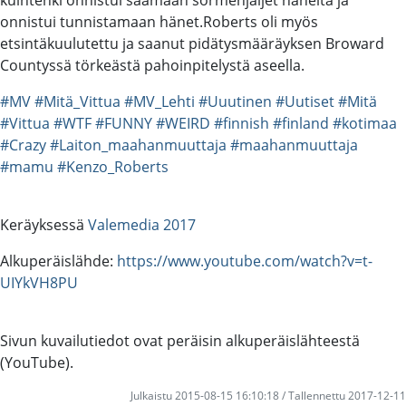
onnistui tunnistamaan hänet.Roberts oli myös
etsintäkuulutettu ja saanut pidätysmääräyksen Broward
Countyssä törkeästä pahoinpitelystä aseella.
#MV
#Mitä_Vittua
#MV_Lehti
#Uuutinen
#Uutiset
#Mitä
#Vittua
#WTF
#FUNNY
#WEIRD
#finnish
#finland
#kotimaa
#Crazy
#Laiton_maahanmuuttaja
#maahanmuuttaja
#mamu
#Kenzo_Roberts
Keräyksessä
Valemedia 2017
Alkuperäislähde:
https://www.youtube.com/watch?v=t-
UIYkVH8PU
Sivun kuvailutiedot ovat peräisin alkuperäislähteestä
(YouTube).
Julkaistu 2015-08-15 16:10:18 / Tallennettu 2017-12-11