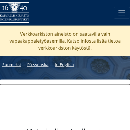
Verkkoarkiston aineisto on saatavilla vain
vapaakappaletyöasemilla. Katso
infosta
lisää tietoa
verkkoarkiston käytöstä.
Suomeksi
―
På svenska
―
In English