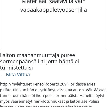
Materiaali saatavilla vain
vapaakappaletyöasemilla
Laiton maahanmuuttaja puree
sormenpäänsä irti jotta häntä ei
tunnistettaisi
―
Mitä Vittua
http://mvlehti.net Kenzo Roberts 20V.Floridassa Mies
pidätettiin kun hän oli yrittänyt varastaa auton. Välttääksee
tunnistusta hän söi ihon pois sormenpäistä.Häneltä löytyi
myös väärennetyt henkilötunnukset ja laiton ase.Poliisi
kuintenki onnistui saamaan sormenjäljet häneltä ja