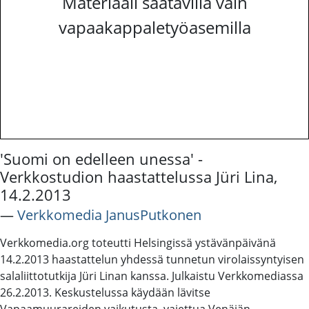
Materiaali saatavilla vain
vapaakappaletyöasemilla
'Suomi on edelleen unessa' -
Verkkostudion haastattelussa Jüri Lina,
14.2.2013
―
Verkkomedia JanusPutkonen
Verkkomedia.org toteutti Helsingissä ystävänpäivänä
14.2.2013 haastattelun yhdessä tunnetun virolaissyntyisen
salaliittotutkija Jüri Linan kanssa. Julkaistu Verkkomediassa
26.2.2013. Keskustelussa käydään lävitse
Vapaamuurareiden vaikutusta, vaiettua Venäjän