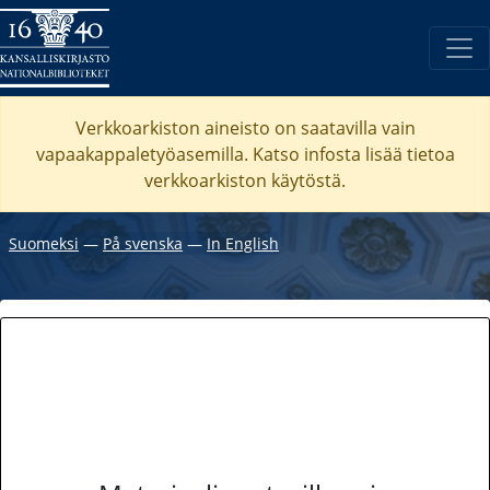
Verkkoarkiston aineisto on saatavilla vain
vapaakappaletyöasemilla. Katso
infosta
lisää tietoa
verkkoarkiston käytöstä.
Suomeksi
―
På svenska
―
In English