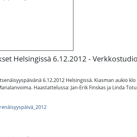
ukset Helsingissä 6.12.2012 - Verkkostudi
senäisyyspäivänä 6.12.2012 Helsingissä. Kiasman aukio klo 1
analanvoima. Haastattelussa: Jan-Erik Finskas ja Linda Totuu
srenäisyyspäivä_2012