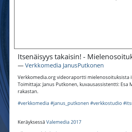
Itsenäisyys takaisin! - Mielenosoit
―
Verkkomedia JanusPutkonen
Verkkomedia.org videoraportti mielenosoituksista it
Toimittaja: Janus Putkonen, kuvausassistentti: Esa M
rakastan.
#verkkomedia
#janus_putkonen
#verkkostudio
#it
Keräyksessä
Valemedia 2017