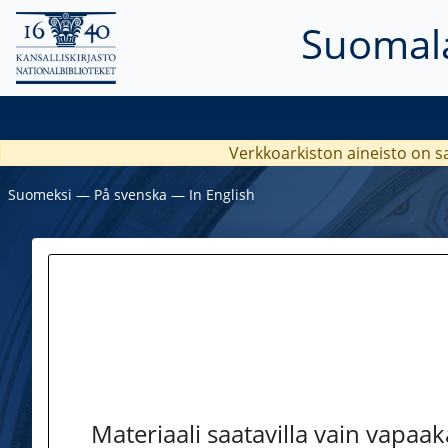
Suomala
Verkkoarkiston aineisto on s
Suomeksi
―
På svenska
―
In English
Materiaali saatavilla vain vapaa