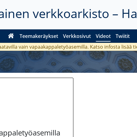
inen verkkoarkisto – H
Teemakeräykset
Verkkosivut
Videot
Twiitit
aatavilla vain vapaakappaletyöasemilla. Katso
infosta
lisää t
kappaletyöasemilla