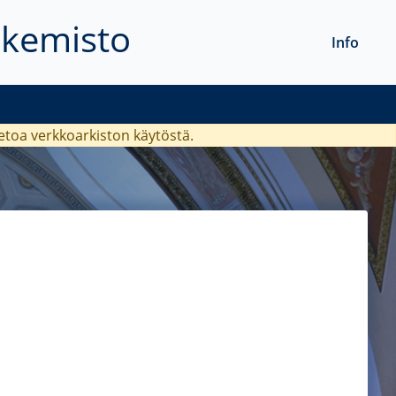
akemisto
Info
ietoa verkkoarkiston käytöstä.