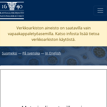
Verkkoarkiston aineisto on saatavilla vain
vapaakappaletyöasemilla. Katso
infosta
lisää tietoa
verkkoarkiston käytöstä.
Suomeksi
―
På svenska
―
In English