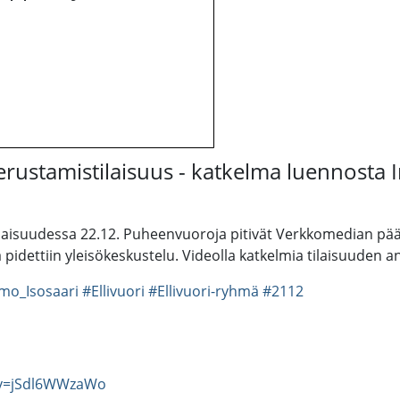
rustamistilaisuus - katkelma luennosta I
tilaisuudessa 22.12. Puheenvuoroja pitivät Verkkomedian p
 pidettiin yleisökeskustelu. Videolla katkelmia tilaisuuden 
mo_Isosaari
#Ellivuori
#Ellivuori-ryhmä
#2112
?v=jSdl6WWzaWo