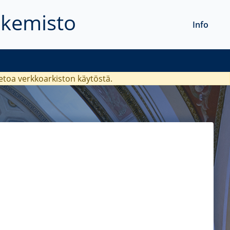
akemisto
Info
ietoa verkkoarkiston käytöstä.