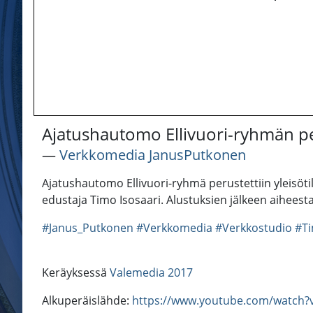
Ajatushautomo Ellivuori-ryhmän pe
―
Verkkomedia JanusPutkonen
Ajatushautomo Ellivuori-ryhmä perustettiin yleisö
edustaja Timo Isosaari. Alustuksien jälkeen aiheesta
#Janus_Putkonen
#Verkkomedia
#Verkkostudio
#Ti
Keräyksessä
Valemedia 2017
Alkuperäislähde:
https://www.youtube.com/watch