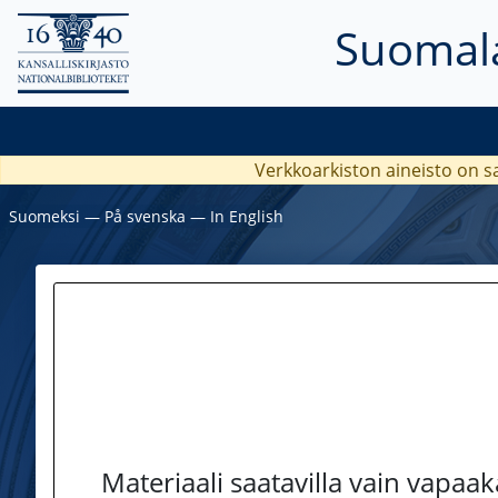
Suomala
Verkkoarkiston aineisto on s
Suomeksi
―
På svenska
―
In English
Materiaali saatavilla vain vapaa