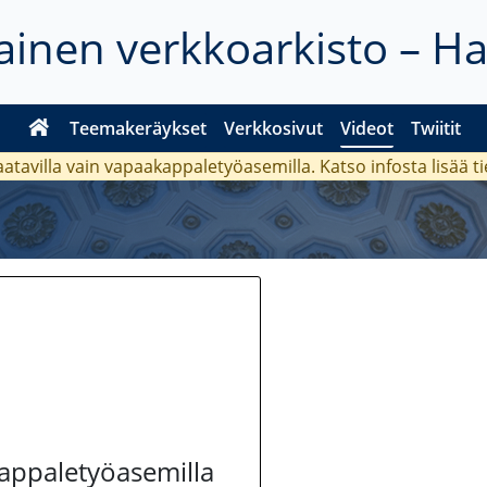
inen verkkoarkisto – H
Teemakeräykset
Verkkosivut
Videot
Twiitit
aatavilla vain vapaakappaletyöasemilla. Katso
infosta
lisää t
kappaletyöasemilla