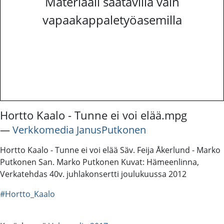
Materiaali saatavilla vain
vapaakappaletyöasemilla
Hortto Kaalo - Tunne ei voi elää.mpg
―
Verkkomedia JanusPutkonen
Hortto Kaalo - Tunne ei voi elää Säv. Feija Åkerlund - Marko
Putkonen San. Marko Putkonen Kuvat: Hämeenlinna,
Verkatehdas 40v. juhlakonsertti joulukuussa 2012
#Hortto_Kaalo