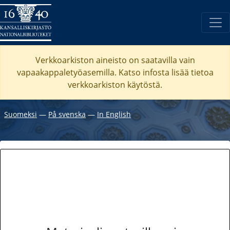
Verkkoarkiston aineisto on saatavilla vain
vapaakappaletyöasemilla. Katso
infosta
lisää tietoa
verkkoarkiston käytöstä.
Suomeksi
―
På svenska
―
In English