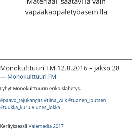
Materiaali saatavilla vain
vapaakappaletyöasemilla
Monokulttuuri FM 12.8.2016 – jakso 28
―
Monokulttuuri FM
Lyhyt Monokulttuurin erikoislähetys.
#paavo_tajukangas
#tiina_wiik
#tuonen_joutsen
#tuukka_kuru
#junes_lokka
Keräyksessä
Valemedia 2017