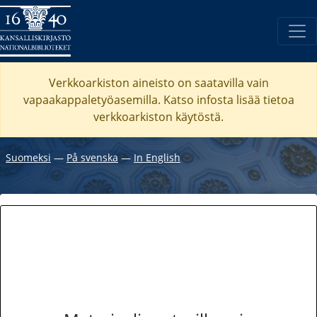
Verkkoarkiston aineisto on saatavilla vain
vapaakappaletyöasemilla. Katso
infosta
lisää tietoa
verkkoarkiston käytöstä.
Suomeksi
―
På svenska
―
In English