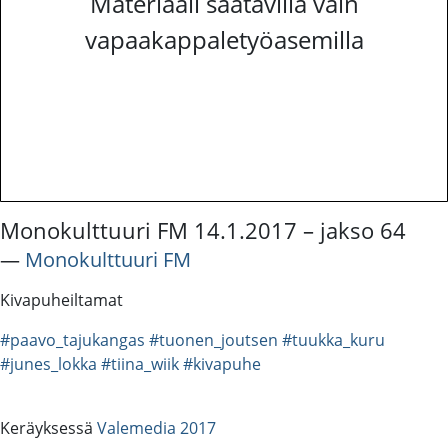
Materiaali saatavilla vain
vapaakappaletyöasemilla
Monokulttuuri FM 14.1.2017 – jakso 64
―
Monokulttuuri FM
Kivapuheiltamat
#paavo_tajukangas
#tuonen_joutsen
#tuukka_kuru
#junes_lokka
#tiina_wiik
#kivapuhe
Keräyksessä
Valemedia 2017