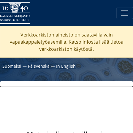
Verkkoarkiston aineisto on saatavilla vain
vapaakappaletyöasemilla. Katso
infosta
lisää tietoa
verkkoarkiston käytöstä.
Suomeksi
―
På svenska
―
In English