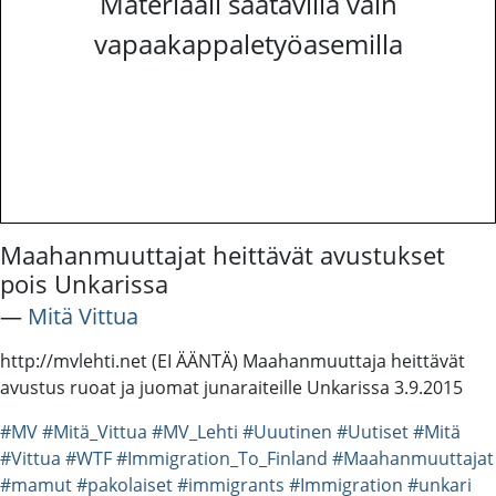
Materiaali saatavilla vain
vapaakappaletyöasemilla
Maahanmuuttajat heittävät avustukset
pois Unkarissa
―
Mitä Vittua
http://mvlehti.net (EI ÄÄNTÄ) Maahanmuuttaja heittävät
avustus ruoat ja juomat junaraiteille Unkarissa 3.9.2015
#MV
#Mitä_Vittua
#MV_Lehti
#Uuutinen
#Uutiset
#Mitä
#Vittua
#WTF
#Immigration_To_Finland
#Maahanmuuttajat
#mamut
#pakolaiset
#immigrants
#Immigration
#unkari