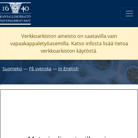
Verkkoarkiston aineisto on saatavilla vain
vapaakappaletyöasemilla. Katso
infosta
lisää tietoa
verkkoarkiston käytöstä.
Suomeksi
―
På svenska
―
In English