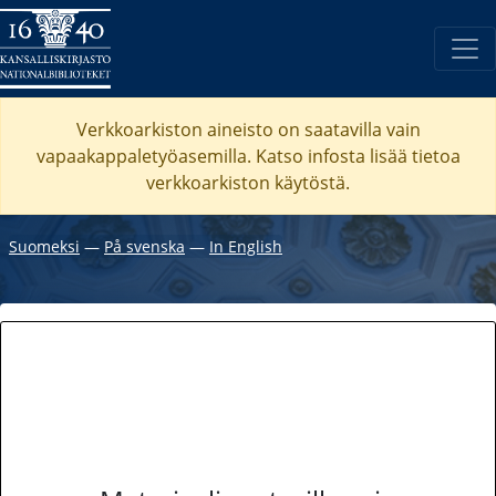
Verkkoarkiston aineisto on saatavilla vain
vapaakappaletyöasemilla. Katso
infosta
lisää tietoa
verkkoarkiston käytöstä.
Suomeksi
―
På svenska
―
In English