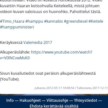
kuvattiin Haaran kotisohvalla Keiteleellä, mistä johtuen
videon kuvan valoisuus on huonohko. Pahoittelut tästä.
#Timo_Haara
#hamppu
#kannabis
#greendiesel
#Keitele
#hamppuministeri
Keräyksessä
Valemedia 2017
Alkuperäislähde:
https://www.youtube.com/watch?
v=V0lNCvwMsK0
Sivun kuvailutiedot ovat peräisin alkuperäislähteestä
(YouTube).
Julkaistu 2012-05-17 18:08:54 / Tallennettu 2017-12-11
Info
―
Hakuohjeet
―
Viittausohje
―
Yhteystiedot
―
Ehdota kerättävää sisältöä