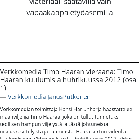
Materiaali saatavilla vain
vapaakappaletyöasemilla
Verkkomedia Timo Haaran vieraana: Timo
Haaran kuulumisia huhtikuussa 2012 (osa
1)
―
Verkkomedia JanusPutkonen
Verkkomedian toimittaja Hansi Harjunharja haastattelee
maanviljelijä Timo Haaraa, joka on tullut tunnetuksi
teollisen hampun viljelystä ja tästä johtuneista
oikeuskäsittelyistä ja tuomiosta. Haara kertoo videolla
kuulumisiaan. Video on kuvattu huhtikuussa 2012. Video