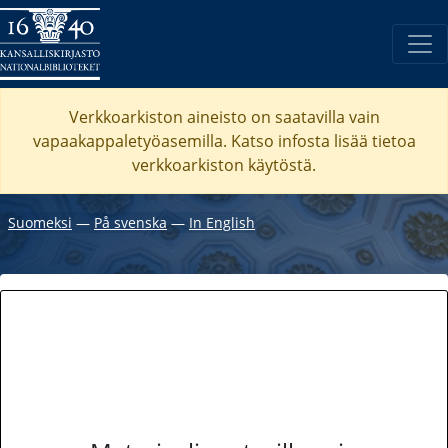
Verkkoarkiston aineisto on saatavilla vain
vapaakappaletyöasemilla. Katso
infosta
lisää tietoa
verkkoarkiston käytöstä.
Suomeksi
―
På svenska
―
In English