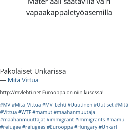
Materiaali saatavilla vain
vapaakappaletyöasemilla
Pakolaiset Unkarissa
―
Mitä Vittua
http://mvlehti.net Eurooppa on niin kusessa!
#MV
#Mitä_Vittua
#MV_Lehti
#Uuutinen
#Uutiset
#Mitä
#Vittua
#WTF
#mamut
#maahanmuutaja
#maahanmuuttajat
#immigrant
#immigrants
#mamu
#refugee
#refugees
#Eurooppa
#Hungary
#Unkari