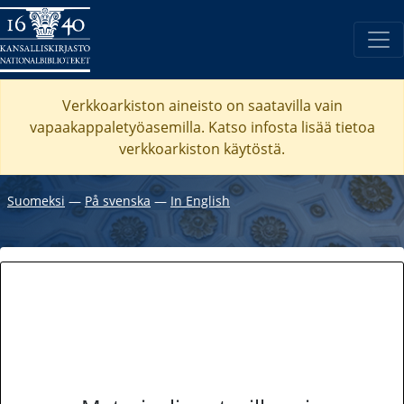
Verkkoarkiston aineisto on saatavilla vain
vapaakappaletyöasemilla. Katso
infosta
lisää tietoa
verkkoarkiston käytöstä.
Suomeksi
―
På svenska
―
In English