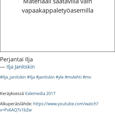
Materiaali saatavilla vain
vapaakappaletyöasemilla
Perjantai Ilja
―
Ilja Janitskin
#ilja_janitskin
#ilja
#janitskin
#yle
#mvlehti
#mv
Keräyksessä
Valemedia 2017
Alkuperäislähde:
https://www.youtube.com/watch?
v=Pv6AQ7s1bZw