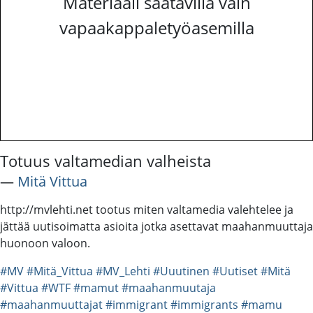
Materiaali saatavilla vain
vapaakappaletyöasemilla
Totuus valtamedian valheista
―
Mitä Vittua
http://mvlehti.net tootus miten valtamedia valehtelee ja
jättää uutisoimatta asioita jotka asettavat maahanmuuttaja
huonoon valoon.
#MV
#Mitä_Vittua
#MV_Lehti
#Uuutinen
#Uutiset
#Mitä
#Vittua
#WTF
#mamut
#maahanmuutaja
#maahanmuuttajat
#immigrant
#immigrants
#mamu