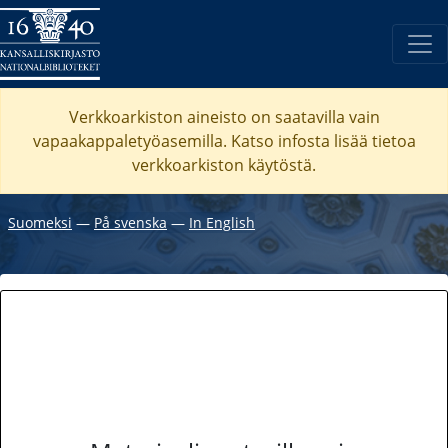
Verkkoarkiston aineisto on saatavilla vain
vapaakappaletyöasemilla. Katso
infosta
lisää tietoa
verkkoarkiston käytöstä.
Suomeksi
―
På svenska
―
In English