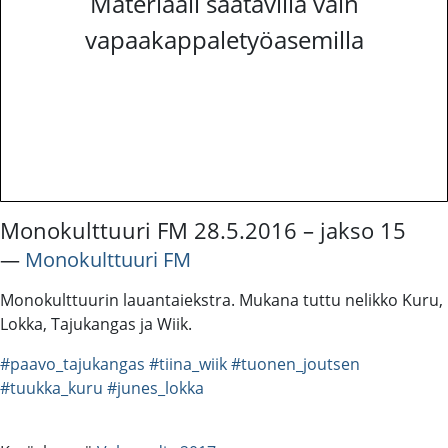
Materiaali saatavilla vain
vapaakappaletyöasemilla
Monokulttuuri FM 28.5.2016 – jakso 15
―
Monokulttuuri FM
Monokulttuurin lauantaiekstra. Mukana tuttu nelikko Kuru,
Lokka, Tajukangas ja Wiik.
#paavo_tajukangas
#tiina_wiik
#tuonen_joutsen
#tuukka_kuru
#junes_lokka