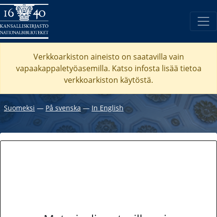
Verkkoarkiston aineisto on saatavilla vain
vapaakappaletyöasemilla. Katso
infosta
lisää tietoa
verkkoarkiston käytöstä.
Suomeksi
―
På svenska
―
In English