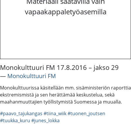
Materiaali saatavilla vain
vapaakappaletyöasemilla
Monokulttuuri FM 17.8.2016 – jakso 29
―
Monokulttuuri FM
Monokulttuurissa käsitellään mm. sisäministeriön raporttia
ekstremismistä ja sen herättämää keskustelua, sekä
maahanmuuttajien työllistymistä Suomessa ja muualla.
#paavo_tajukangas
#tiina_wiik
#tuonen_joutsen
#tuukka_kuru
#junes_lokka