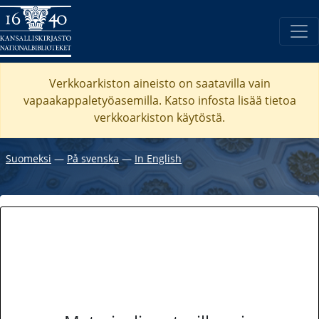
Verkkoarkiston aineisto on saatavilla vain
vapaakappaletyöasemilla. Katso
infosta
lisää tietoa
verkkoarkiston käytöstä.
Suomeksi
―
På svenska
―
In English