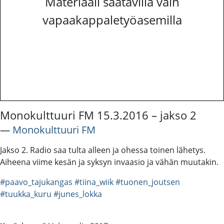
Materiaali saatavilla vain
vapaakappaletyöasemilla
Monokulttuuri FM 15.3.2016 – jakso 2
―
Monokulttuuri FM
Jakso 2. Radio saa tulta alleen ja ohessa toinen lähetys.
Aiheena viime kesän ja syksyn invaasio ja vähän muutakin.
#paavo_tajukangas
#tiina_wiik
#tuonen_joutsen
#tuukka_kuru
#junes_lokka