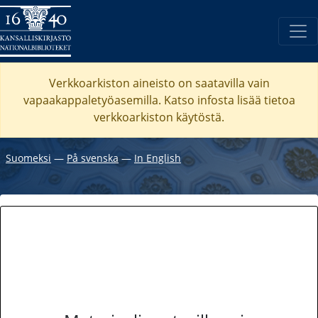
Verkkoarkiston aineisto on saatavilla vain
vapaakappaletyöasemilla. Katso
infosta
lisää tietoa
verkkoarkiston käytöstä.
Suomeksi
―
På svenska
―
In English