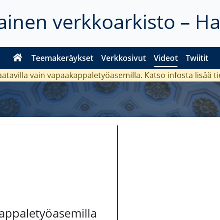
inen verkkoarkisto – H
Teemakeräykset
Verkkosivut
Videot
Twiitit
aatavilla vain vapaakappaletyöasemilla. Katso
infosta
lisää t
kappaletyöasemilla