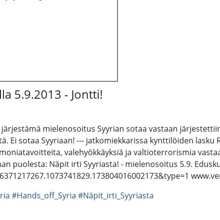
la 5.9.2013 - Jontti!
rjestämä mielenosoitus Syyrian sotaa vastaan järjestettiin
tä. Ei sotaa Syyriaan! --- jatkomiekkarissa kynttilöiden las
oniatavoitteita, valehyökkäyksiä ja valtioterrorismia vastaan. K
puolesta: Näpit irti Syyriasta! - mielenosoitus 5.9. Edusku
986371217267.1073741829.173804016002173&type=1 www.ve
ria
#Hands_off_Syria
#Näpit_irti_Syyriasta