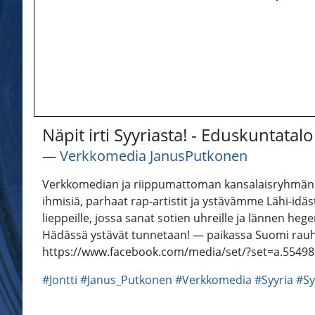
Näpit irti Syyriasta! - Eduskuntatalol
―
Verkkomedia JanusPutkonen
Verkkomedian ja riippumattoman kansalaisryhmän jä
ihmisiä, parhaat rap-artistit ja ystävämme Lähi-idäs
lieppeille, jossa sanat sotien uhreille ja lännen hegem
Hädässä ystävät tunnetaan! — paikassa Suomi rauhan 
https://www.facebook.com/media/set/?set=a.554
#Jontti
#Janus_Putkonen
#Verkkomedia
#Syyria
#Sy