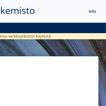
akemisto
Info
ietoa verkkoarkiston käytöstä.