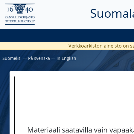
Suomala
Verkkoarkiston aineisto on s
Suomeksi
―
På svenska
―
In English
Materiaali saatavilla vain vapaa