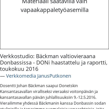
Materiaali saatavilla vain
vapaakappaletyöasemilla
Verkkostudio: Bäckman valtiovieraana
Donbassissa - DONi haastattelu ja raportti,
toukokuu 2016
―
Verkkomedia JanusPutkonen
Dosentti Johan Bäckman saapui Donetskin
Kansantasavallan viralliseksi vieraaksi voitonpäivän ja
kansantasavallan päivän juhlallisuuksiin 9.-12.5.2016.
Vierailimme yhdessä Bäckmanin kanssa Donbassin sodan
etulinjoilla ja tapasimme suomalaisia vapaaehtoisia, joita