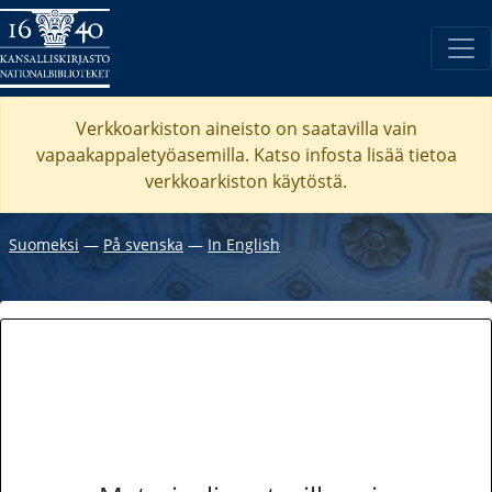
Verkkoarkiston aineisto on saatavilla vain
vapaakappaletyöasemilla. Katso
infosta
lisää tietoa
verkkoarkiston käytöstä.
Suomeksi
―
På svenska
―
In English