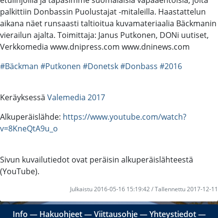
palkittiin Donbassin Puolustajat -mitaleilla. Haastattelun
aikana näet runsaasti taltioitua kuvamateriaalia Bäckmanin
vierailun ajalta. Toimittaja: Janus Putkonen, DONi uutiset,
Verkkomedia www.dnipress.com www.dninews.com
#Bäckman
#Putkonen
#Donetsk
#Donbass
#2016
Keräyksessä
Valemedia 2017
Alkuperäislähde:
https://www.youtube.com/watch?
v=8KneQtA9u_o
Sivun kuvailutiedot ovat peräisin alkuperäislähteestä
(YouTube).
Julkaistu 2016-05-16 15:19:42 / Tallennettu 2017-12-11
Info
―
Hakuohjeet
―
Viittausohje
―
Yhteystiedot
―