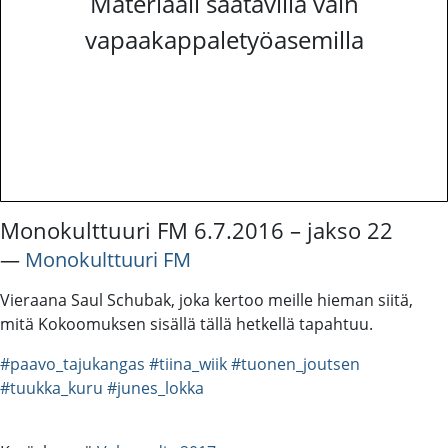
Materiaali saatavilla vain
vapaakappaletyöasemilla
Monokulttuuri FM 6.7.2016 – jakso 22
―
Monokulttuuri FM
Vieraana Saul Schubak, joka kertoo meille hieman siitä,
mitä Kokoomuksen sisällä tällä hetkellä tapahtuu.
#paavo_tajukangas
#tiina_wiik
#tuonen_joutsen
#tuukka_kuru
#junes_lokka