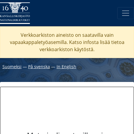
Verkkoarkiston aineisto on saatavilla vain
vapaakappaletyöasemilla. Katso
infosta
lisää tietoa
verkkoarkiston käytöstä.
Suomeksi
―
På svenska
―
In English