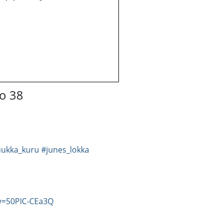
o 38
uukka_kuru
#junes_lokka
v=50PIC-CEa3Q