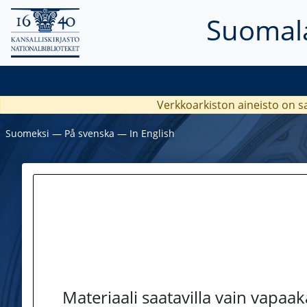
Suomala
Verkkoarkiston aineisto on s
Suomeksi
―
På svenska
―
In English
Materiaali saatavilla vain vapaa