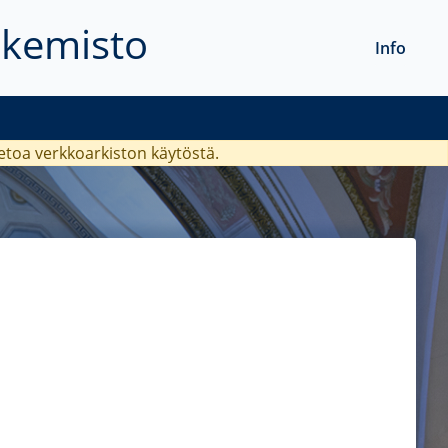
akemisto
Info
ietoa verkkoarkiston käytöstä.