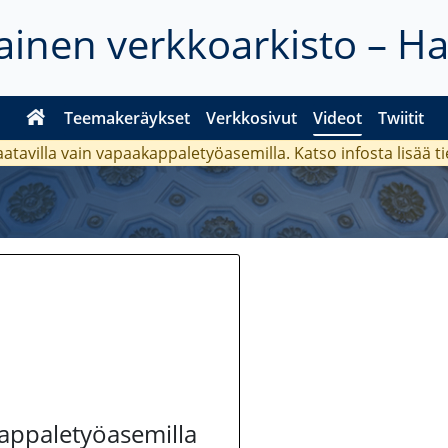
inen verkkoarkisto – H
Teemakeräykset
Verkkosivut
Videot
Twiitit
aatavilla vain vapaakappaletyöasemilla. Katso
infosta
lisää t
kappaletyöasemilla