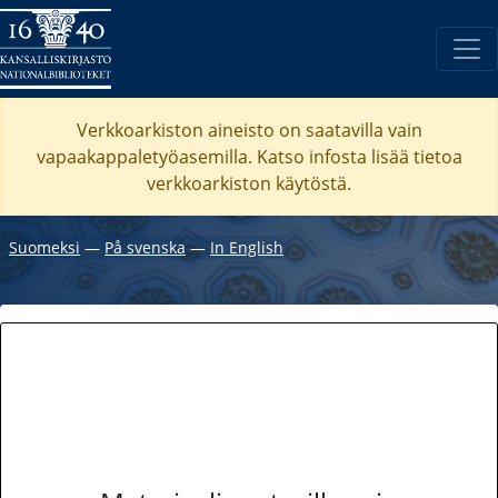
Verkkoarkiston aineisto on saatavilla vain
vapaakappaletyöasemilla. Katso
infosta
lisää tietoa
verkkoarkiston käytöstä.
Suomeksi
―
På svenska
―
In English