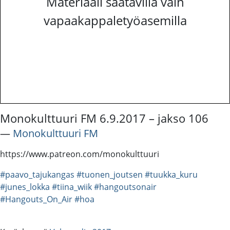
Materiaali saatavilla vain
vapaakappaletyöasemilla
Monokulttuuri FM 6.9.2017 – jakso 106
―
Monokulttuuri FM
https://www.patreon.com/monokulttuuri
#paavo_tajukangas
#tuonen_joutsen
#tuukka_kuru
#junes_lokka
#tiina_wiik
#hangoutsonair
#Hangouts_On_Air
#hoa