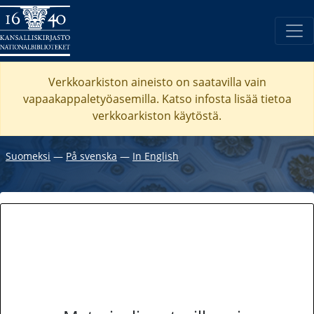
Verkkoarkiston aineisto on saatavilla vain
vapaakappaletyöasemilla. Katso
infosta
lisää tietoa
verkkoarkiston käytöstä.
Suomeksi
―
På svenska
―
In English