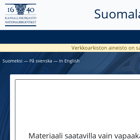
Suomala
Verkkoarkiston aineisto on s
Suomeksi
―
På svenska
―
In English
Materiaali saatavilla vain vapaa