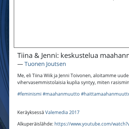
Tiina & Jenni: keskustelua maahan
―
Tuonen Joutsen
Me, eli Tiina Wiik ja Jenni Toivonen, aloitamme uude
vihervasemmistolaisia kuplia syntyy, miten rasismi
#feminismi
#maahanmuutto
#haittamaahanmuutt
Keräyksessä
Valemedia 2017
Alkuperäislähde:
https://www.youtube.com/watch?