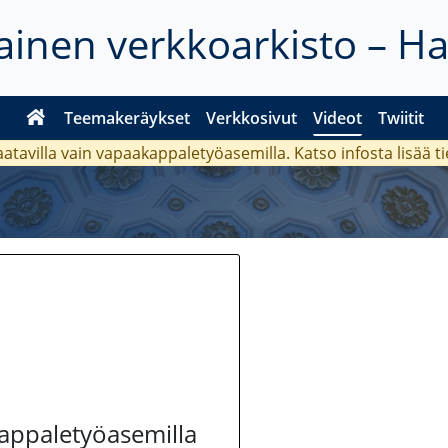
inen verkkoarkisto – H
Teemakeräykset
Verkkosivut
Videot
Twiitit
aatavilla vain vapaakappaletyöasemilla. Katso
infosta
lisää t
kappaletyöasemilla