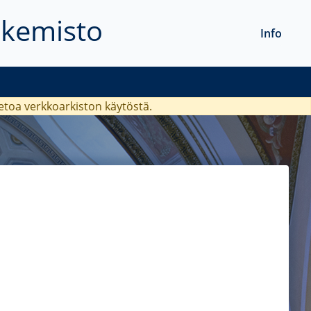
akemisto
Info
ietoa verkkoarkiston käytöstä.