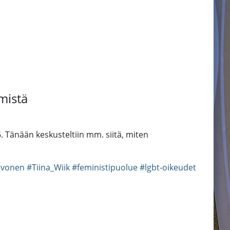
mistä
6. Tänään keskusteltiin mm. siitä, miten
ivonen
#Tiina_Wiik
#feministipuolue
#lgbt-oikeudet