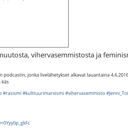
muutosta, vihervasemmistosta ja feminis
n podcastin, jonka livelähetykset alkavat lauantaina 4.6.201
n käs
o
#rasismi
#kulttuurimarxismi
#vihervasemmisto
#Jenni_To
v=0Yyy0p_gkFc