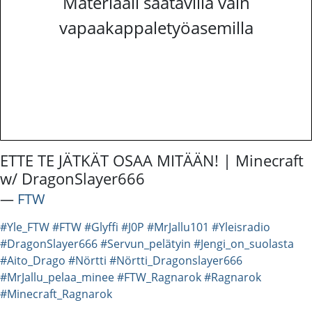
Materiaali saatavilla vain
vapaakappaletyöasemilla
ETTE TE JÄTKÄT OSAA MITÄÄN! | Minecraft
w/ DragonSlayer666
―
FTW
#Yle_FTW
#FTW
#Glyffi
#J0P
#MrJallu101
#Yleisradio
#DragonSlayer666
#Servun_pelätyin
#Jengi_on_suolasta
#Aito_Drago
#Nörtti
#Nörtti_Dragonslayer666
#MrJallu_pelaa_minee
#FTW_Ragnarok
#Ragnarok
#Minecraft_Ragnarok