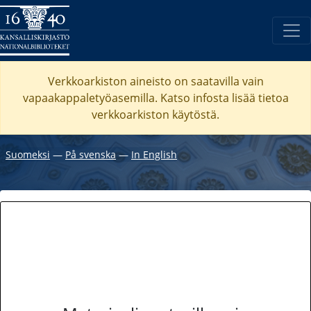
Verkkoarkiston aineisto on saatavilla vain
vapaakappaletyöasemilla. Katso
infosta
lisää tietoa
verkkoarkiston käytöstä.
Suomeksi
―
På svenska
―
In English