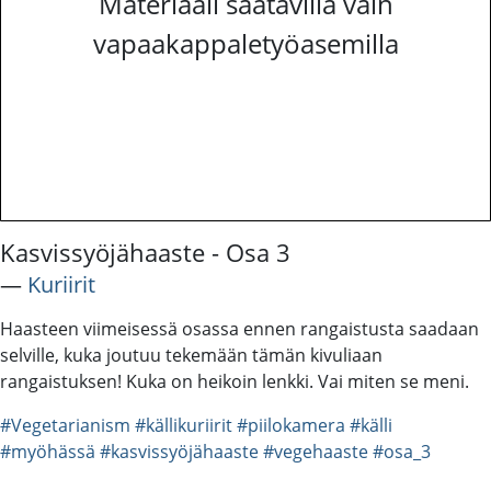
Materiaali saatavilla vain
vapaakappaletyöasemilla
Kasvissyöjähaaste - Osa 3
―
Kuriirit
Haasteen viimeisessä osassa ennen rangaistusta saadaan
selville, kuka joutuu tekemään tämän kivuliaan
rangaistuksen! Kuka on heikoin lenkki. Vai miten se meni.
#Vegetarianism
#källikuriirit
#piilokamera
#källi
#myöhässä
#kasvissyöjähaaste
#vegehaaste
#osa_3