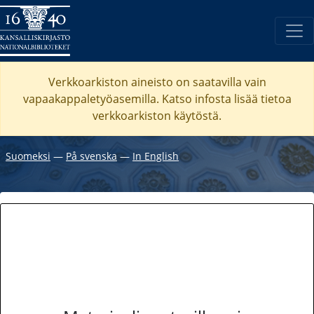
Verkkoarkiston aineisto on saatavilla vain
vapaakappaletyöasemilla. Katso
infosta
lisää tietoa
verkkoarkiston käytöstä.
Suomeksi
―
På svenska
―
In English