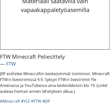
Materiaali saatavilla vain
vapaakappaletyöasemilla
FTW Minecraft Peliesittely
―
FTW
J0P esittelee Minecraftin keskeisimmät toiminnot. Minecraft
FTW:n livestriimissä 9.9. Syksyn FTW:n livestriimit Yle
Areenassa ja YouTubessa aina keskiviikkoisin klo 19. (Linkit
aukeaa hieman ennen lähetyksen alkua.)
#Minecraft
#YLE
#FTW
#J0P