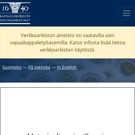
Verkkoarkiston aineisto on saatavilla vain
vapaakappaletyöasemilla. Katso
infosta
lisää tietoa
verkkoarkiston käytöstä.
Suomeksi
―
På svenska
―
In English