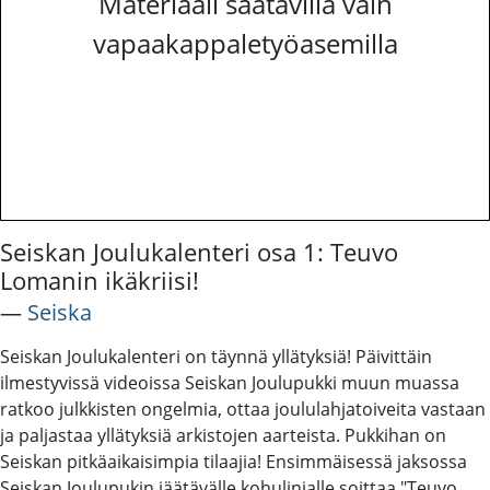
Materiaali saatavilla vain
vapaakappaletyöasemilla
Seiskan Joulukalenteri osa 1: Teuvo
Lomanin ikäkriisi!
―
Seiska
Seiskan Joulukalenteri on täynnä yllätyksiä! Päivittäin
ilmestyvissä videoissa Seiskan Joulupukki muun muassa
ratkoo julkkisten ongelmia, ottaa joululahjatoiveita vastaan
ja paljastaa yllätyksiä arkistojen aarteista. Pukkihan on
Seiskan pitkäaikaisimpia tilaajia! Ensimmäisessä jaksossa
Seiskan Joulupukin jäätävälle kohulinjalle soittaa "Teuvo