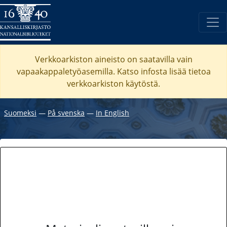
Verkkoarkiston aineisto on saatavilla vain
vapaakappaletyöasemilla. Katso
infosta
lisää tietoa
verkkoarkiston käytöstä.
Suomeksi
―
På svenska
―
In English