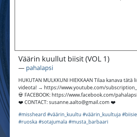
Väärin kuullut biisit (VOL 1)
―
pahalapsi
HUKUTAN MULKKUNI HIEKKAAN Tilaa kanava tätä linkki
videota! → https://www.youtube.com/subscription_center?
💀 FACEBOOK: https://www.facebook.com/pahalapsi/
❤️ CONTACT: susanne.aalto@gmail.com ❤️
#missheard
#väärin_kuultu
#väärin_kuultuja
#biisi
#ruoska
#sotajumala
#musta_barbaari