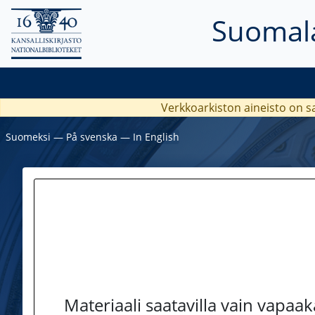
Suomala
Verkkoarkiston aineisto on s
Suomeksi
―
På svenska
―
In English
Materiaali saatavilla vain vapaa