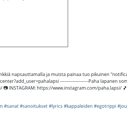
ä napsauttamalla ja muista painaa tuo pikuinen "notificatio
add_user=pahalapsi --------------------Paha lapanen somessa------
 📷 INSTAGRAM: https://www.instagram.com/paha.lapsi/ 🎵 
en
#sanat
#sanoitukset
#lyrics
#kappaleiden
#egotrippi
#jou