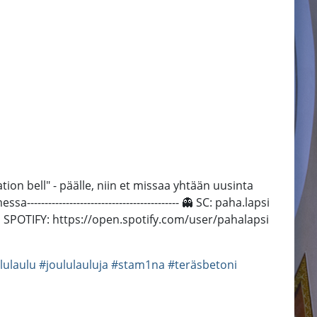
n bell" - päälle, niin et missaa yhtään uusinta
------------------------------------- 👻 SC: paha.lapsi
SPOTIFY: https://open.spotify.com/user/pahalapsi
lulaulu
#joululauluja
#stam1na
#teräsbetoni