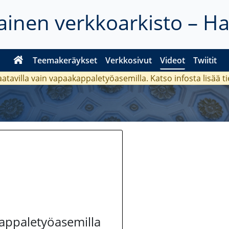
inen verkkoarkisto – H
Teemakeräykset
Verkkosivut
Videot
Twiitit
aatavilla vain vapaakappaletyöasemilla. Katso
infosta
lisää t
kappaletyöasemilla