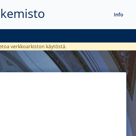
akemisto
Info
ietoa verkkoarkiston käytöstä.