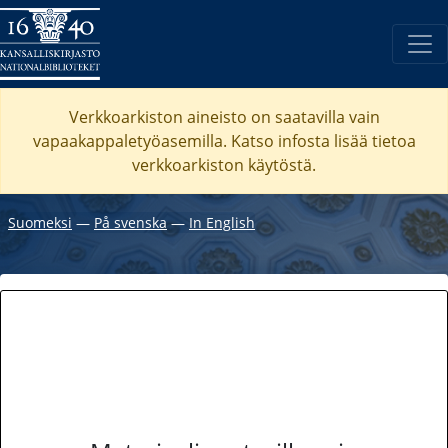
Verkkoarkiston aineisto on saatavilla vain
vapaakappaletyöasemilla. Katso
infosta
lisää tietoa
verkkoarkiston käytöstä.
Suomeksi
―
På svenska
―
In English