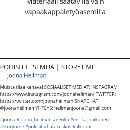
Materiaali saatavilla vain
vapaakappaletyöasemilla
POLIISIT ETSI MUA | STORYTIME
―
Joona Hellman
Muista tilaa kanava! SOSIAALISET MEDIAT: INSTAGRAM:
https://www.instagram.com/joonahellman/ TWITTER:
https://twitter.com/joonahellman SNAPCHAT:
@joonahellman YHTEYS: hellmanjoona@gmail.com
#joona
#joona_hellman
#eerika
#eerika_haikonen
#storytime
#poliisit
#hätäkeskus
#alkoholi