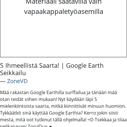
Materiaali saatavilla vain
vapaakappaletyöasemilla
5 Ihmeellistä Saarta! | Google Earth
Seikkailu
―
ZoneVD
Mää rakastan Google Earthilla surffailua ja tänään mää
otan teidät siihen mukaan! Nyt käydään läpi 5
mielenkiintoista saarta, mitkä kiinnittivät minuun huomion.
Tykkäätkö sinä käyttää Google Earthia? Kerro jokin siisti
mesta, mitä oot tutkinut tällä ohjelmalla! =D Tsekkaa ja tilaa
pelikanavani TorviDuo ►