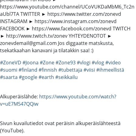
https://www.youtube.com/channel/UCoVUKDaMbM6_Tc2n
aUbl7TA TWITTER ► https://www.twitter.com/zonevd
INSTAGRAM ► https://www.instagram.com/zonevd
FACEBOOK ► https://www.facebook.com/zonevd TWITCH
► http://www.twitch.tv/zonev YHTEYDENOTOT ►
zonevdemail@gmail.com Jos diggaatte matskusta,
tsekatkaahan kanavani ja tilatakkin saa! :)
#ZoneVD
#Joona
#Zone
#Zone93
#vlogi
#vlog
#video
#suomi
#finland
#finnish
#tubettaja
#viisi
#ihmeellistä
#saarta
#google
#earth
#seikkailu
Alkuperäislähde:
https://www.youtube.com/watch?
v=uE7M547QQiw
Sivun kuvailutiedot ovat peräisin alkuperäislähteestä
(YouTube).