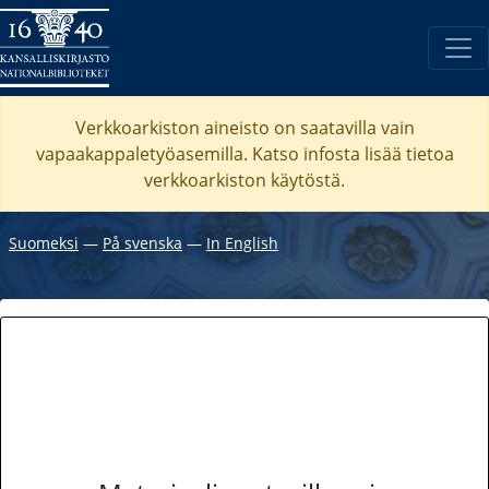
Verkkoarkiston aineisto on saatavilla vain
vapaakappaletyöasemilla. Katso
infosta
lisää tietoa
verkkoarkiston käytöstä.
Suomeksi
―
På svenska
―
In English