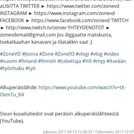
aUbl7TA TWITTER ► https://www.twitter.com/zonevd
INSTAGRAM ► https://www.instagram.com/zonevd
FACEBOOK ► https://www.facebook.com/zonevd TWITCH
► http://www.twitch.tv/zonev YHTEYDENOTOT ►
zonevdemail@gmail.com Jos diggaatte matskusta,
tsekatkaahan kanavani ja tilatakkin saa! :)
#ZoneVD
#Joona
#Zone
#Zone93
#vlogi
#vlog
#video
#suomi
#finland
#finnish
#tubettaja
#Vili
#myy
#itseään
#työnhaku
#työ
Alkuperäislähde:
https://www.youtube.com/watch?v=tX-
OvmTu_K4
Sivun kuvailutiedot ovat peräisin alkuperäislähteestä
(YouTube).
Julkaistu 2017-09-13 12:36:39 / Tallennettu 2017-12-07