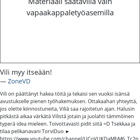
Materiaali saatavilla vain
vapaakappaletyöasemilla
Vili myy itseään!
―
ZoneVD
Vili on päättänyt hakea töitä ja tekaisi sen vuoksi isänsä
avustukselle pienen työhakemuksen. Ottakaahan yhteyttä,
jos olette kiinnostuneita, Viliä saa rajoitetun ajan. Halusin
pitkästä aikaa värkätä Vilistä jotain ja juolahti tämmöinen
typerä idea mieleen. Toivottavasti pidit siitä =D Tsekkaa ja
tilaa pelikanavani TorviDuo ►
https://www.youtube.com/channel/UCoVUKDaMbM6_Tc2n