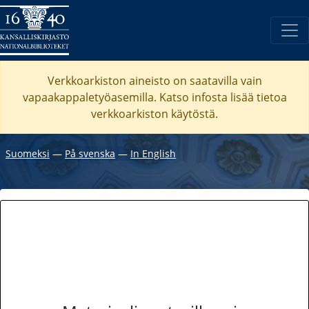
Verkkoarkiston aineisto on saatavilla vain
vapaakappaletyöasemilla. Katso
infosta
lisää tietoa
verkkoarkiston käytöstä.
Suomeksi
―
På svenska
―
In English