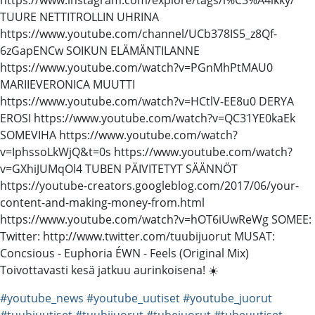
TUURE NETTITROLLIN UHRINA
https://www.youtube.com/channel/UCb378IS5_z8Qf-
6zGapENCw SOIKUN ELÄMÄNTILANNE
https://www.youtube.com/watch?v=PGnMhPtMAU0
MARIIEVERONICA MUUTTI
https://www.youtube.com/watch?v=HCtlV-EE8u0 DERYA
EROSI https://www.youtube.com/watch?v=QC31YE0kaEk
SOMEVIHA https://www.youtube.com/watch?
v=IphssoLkWjQ&t=0s https://www.youtube.com/watch?
v=GXhiJUMqOl4 TUBEN PÄIVITETYT SÄÄNNÖT
https://youtube-creators.googleblog.com/2017/06/your-
content-and-making-money-from.html
https://www.youtube.com/watch?v=hOT6iUwReWg SOMEE:
Twitter: http://www.twitter.com/tuubijuorut MUSAT:
Concsious - Euphoria ÉWN - Feels (Original Mix)
Toivottavasti kesä jatkuu aurinkoisena! ☀️
#youtube_news
#youtube_uutiset
#youtube_juorut
#tuubiuutiset
#tuubijuorut
#tubejuorut
#tubeuutiset