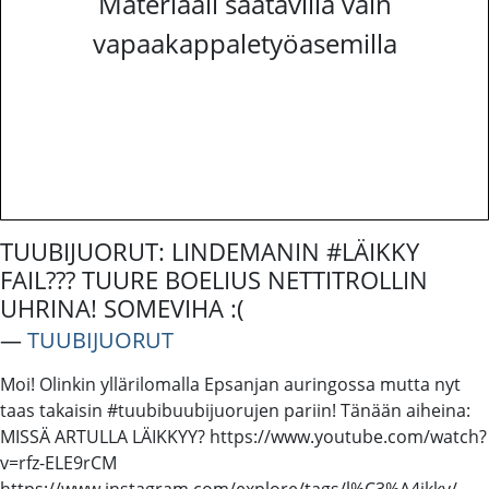
Materiaali saatavilla vain
vapaakappaletyöasemilla
TUUBIJUORUT: LINDEMANIN #LÄIKKY
FAIL??? TUURE BOELIUS NETTITROLLIN
UHRINA! SOMEVIHA :(
―
TUUBIJUORUT
Moi! Olinkin yllärilomalla Epsanjan auringossa mutta nyt
taas takaisin #tuubibuubijuorujen pariin! Tänään aiheina:
MISSÄ ARTULLA LÄIKKYY? https://www.youtube.com/watch?
v=rfz-ELE9rCM
https://www.instagram.com/explore/tags/l%C3%A4ikky/