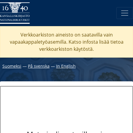
Verkkoarkiston aineisto on saatavilla vain
vapaakappaletyöasemilla. Katso
infosta
lisää tietoa
verkkoarkiston käytöstä.
Suomeksi
―
På svenska
―
In English