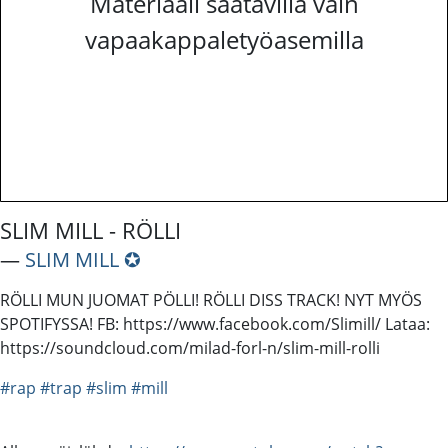
Materiaali saatavilla vain
vapaakappaletyöasemilla
SLIM MILL - RÖLLI
―
SLIM MILL ✪
RÖLLI MUN JUOMAT PÖLLI! RÖLLI DISS TRACK! NYT MYÖS
SPOTIFYSSA! FB: https://www.facebook.com/Slimill/ Lataa:
https://soundcloud.com/milad-forl-n/slim-mill-rolli
#rap
#trap
#slim
#mill