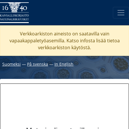
Verkkoarkiston aineisto on saatavilla vain
vapaakappaletyöasemilla. Katso
infosta
lisää tietoa
verkkoarkiston käytöstä.
Suomeksi
―
På svenska
―
In English