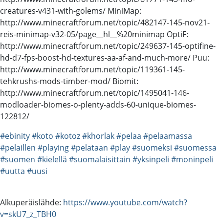
creatures-v431-with-golems/ MiniMap:
http://www.minecraftforum.net/topic/482147-145-nov21-
reis-minimap-v32-05/page__hl__%20minimap OptiF:
http://www.minecraftforum.net/topic/249637-145-optifine-
hd-d7-fps-boost-hd-textures-aa-af-and-much-more/ Puu:
http://www.minecraftforum.net/topic/119361-145-
tehkrushs-mods-timber-mod/ Biomit:
http://www.minecraftforum.net/topic/1495041-146-
modloader-biomes-o-plenty-adds-60-unique-biomes-
122812/
#ebinity
#koto
#kotoz
#khorlak
#pelaa
#pelaamassa
#pelaillen
#playing
#pelataan
#play
#suomeksi
#suomessa
#suomen
#kielellä
#suomalaisittain
#yksinpeli
#moninpeli
#uutta
#uusi
Alkuperäislähde:
https://www.youtube.com/watch?
v=skU7_z_TBH0