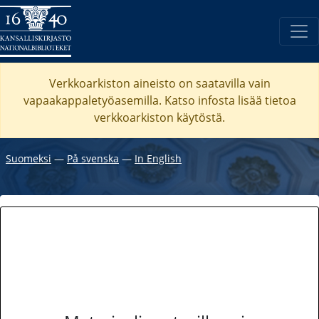
Verkkoarkiston aineisto on saatavilla vain
vapaakappaletyöasemilla. Katso
infosta
lisää tietoa
verkkoarkiston käytöstä.
Suomeksi
―
På svenska
―
In English