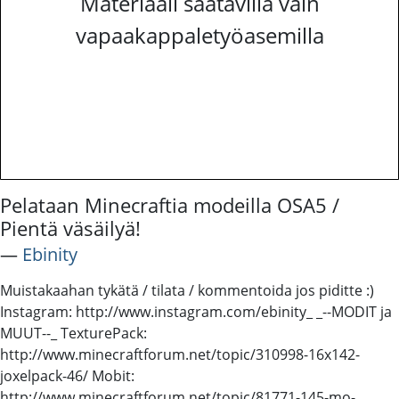
Materiaali saatavilla vain
vapaakappaletyöasemilla
Pelataan Minecraftia modeilla OSA5 /
Pientä väsäilyä!
―
Ebinity
Muistakaahan tykätä / tilata / kommentoida jos piditte :)
Instagram: http://www.instagram.com/ebinity_ _--MODIT ja
MUUT--_ TexturePack:
http://www.minecraftforum.net/topic/310998-16x142-
joxelpack-46/ Mobit:
http://www.minecraftforum.net/topic/81771-145-mo-