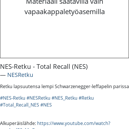
Materiaali saatavilla vain
vapaakappaletyöasemilla
NES-Retku - Total Recall (NES)
―
NESRetku
Retku lapsuutensa lempi Schwarzenegger-leffapelin parissa
#NES-Retku
#NESRetku
#NES_Retku
#Retku
#Total_Recall_NES
#NES
Alkuperäislähde:
https://www.youtube.com/watch?