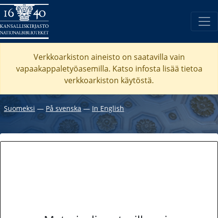
Verkkoarkiston aineisto on saatavilla vain
vapaakappaletyöasemilla. Katso
infosta
lisää tietoa
verkkoarkiston käytöstä.
Suomeksi
―
På svenska
―
In English