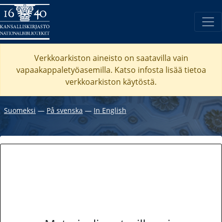
Verkkoarkiston aineisto on saatavilla vain
vapaakappaletyöasemilla. Katso
infosta
lisää tietoa
verkkoarkiston käytöstä.
Suomeksi
―
På svenska
―
In English